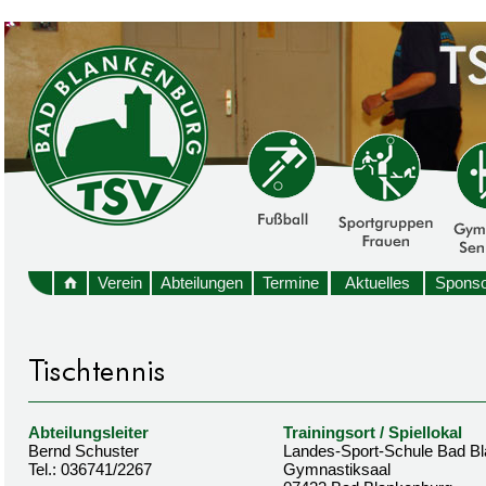
Verein
Abteilungen
Termine
Aktuelles
Sponso
Abteilungsleiter
Trainingsort / Spiellokal
Bernd Schuster
Landes-Sport-Schule Bad B
Tel.: 036741/2267
Gymnastiksaal