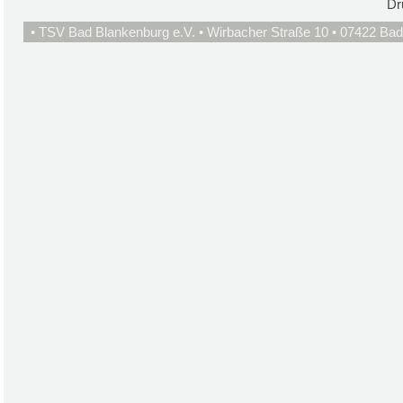
Dr
• TSV Bad Blankenburg e.V. • Wirbacher Straße 10 • 07422 Bad