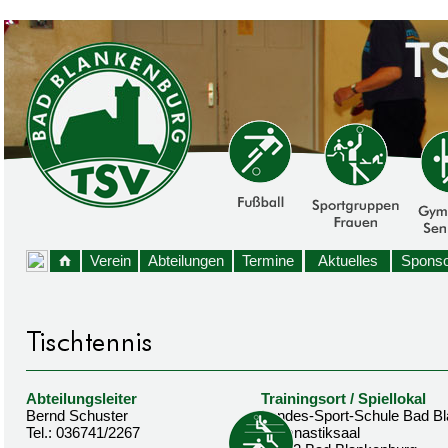
Verein
Abteilungen
Termine
Aktuelles
Sponso
Abteilungsleiter
Trainingsort / Spiellokal
Bernd Schuster
Landes-Sport-Schule Bad B
Tel.: 036741/2267
Gymnastiksaal