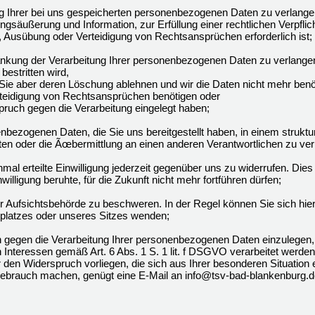
Ihrer bei uns gespeicherten personenbezogenen Daten zu verlangen, 
gsäußerung und Information, zur Erfüllung einer rechtlichen Verpflic
 Ausübung oder Verteidigung von Rechtsansprüchen erforderlich ist;
kung der Verarbeitung Ihrer personenbezogenen Daten zu verlangen
bestritten wird,
 Sie aber deren Löschung ablehnen und wir die Daten nicht mehr benö
eidigung von Rechtsansprüchen benötigen oder
uch gegen die Verarbeitung eingelegt haben;
ezogenen Daten, die Sie uns bereitgestellt haben, in einem struktu
en oder die Ãœbermittlung an einen anderen Verantwortlichen zu ver
al erteilte Einwilligung jederzeit gegenüber uns zu widerrufen. Dies 
willigung beruhte, für die Zukunft nicht mehr fortführen dürfen;
 Aufsichtsbehörde zu beschweren. In der Regel können Sie sich hierf
tsplatzes oder unseres Sitzes wenden;
gegen die Verarbeitung Ihrer personenbezogenen Daten einzulegen,
 Interessen gemäß Art. 6 Abs. 1 S. 1 lit. f DSGVO verarbeitet werde
r den Widerspruch vorliegen, die sich aus Ihrer besonderen Situatio
ebrauch machen, genügt eine E-Mail an info@tsv-bad-blankenburg.d