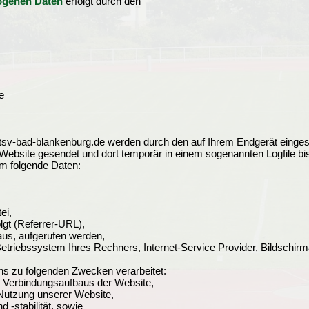
zogenen Daten
erfolgt durch den
e
tsv-bad-blankenburg.de werden durch den auf Ihrem Endgerät einge
Website gesendet und dort temporär in einem sogenannten Logfile bi
um folgende Daten:
ei,
olgt (Referrer-URL),
aus, aufgerufen werden,
etriebssystem Ihres Rechners, Internet-Service Provider, Bildschir
s zu folgenden Zwecken verarbeitet:
n Verbindungsaufbaus der Website,
 Nutzung unserer Website,
 -stabilität, sowie