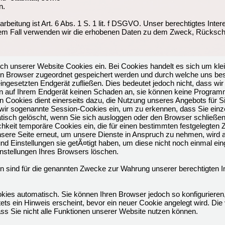
n.
beitung ist Art. 6 Abs. 1 S. 1 lit. f DSGVO. Unser berechtigtes Inter
em Fall verwenden wir die erhobenen Daten zu dem Zweck, Rückschl
h unserer Website Cookies ein. Bei Cookies handelt es sich um kleine
n Browser zugeordnet gespeichert werden und durch welche uns bes
gesetzten Endgerät zufließen. Dies bedeutet jedoch nicht, dass wir
chten auf Ihrem Endgerät keinen Schaden an, sie können keine Program
 Cookies dient einerseits dazu, die Nutzung unseres Angebots für S
wir sogenannte Session-Cookies ein, um zu erkennen, dass Sie einze
isch gelöscht, wenn Sie sich ausloggen oder den Browser schließen.
chkeit temporäre Cookies ein, die für einen bestimmten festgelegten
sere Seite erneut, um unsere Dienste in Anspruch zu nehmen, wird a
nd Einstellungen sie getÃ¤tigt haben, um diese nicht noch einmal e
instellungen Ihres Browsers löschen.
n sind für die genannten Zwecke zur Wahrung unserer berechtigten In
kies automatisch. Sie können Ihren Browser jedoch so konfigurieren
ts ein Hinweis erscheint, bevor ein neuer Cookie angelegt wird. Die 
ss Sie nicht alle Funktionen unserer Website nutzen können.