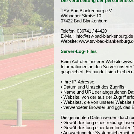
Die Verarbeitung der personenbe
TSV Bad Blankenburg e.V.
Wirbacher Straße 10
07422 Bad Blankenburg
Telefon: 036741 / 44420
E-Mail: info@tsv-bad-blankenburg.de
Website: www.tsv-bad-blankenburg.d
Server-Log- Files
Beim Aufrufen unserer Website www.
Informationen an den Server unserer 
gespeichert. Es handelt sich hierbei 
• Ihre IP-Adresse,
• Datum und Uhrzeit des Zugriffs,
• Name und URL der abgerufenen Dat
• Website, von der aus der Zugriff erf
• Websites, die von unserer Website 
• verwendeter Browser und ggf. das B
Die genannten Daten werden durch un
• Gewährleistung eines reibungslose
• Gewährleistung einer komfortablen
• Auswertung der Systemsicherheit und