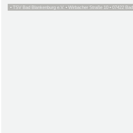
• TSV Bad Blankenburg e.V. • Wirbacher Straße 10 • 07422 Bad