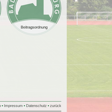
Beitragsordnung
Beitragsordnung
p
•
Impressum
•
Datenschutz
•
zurück