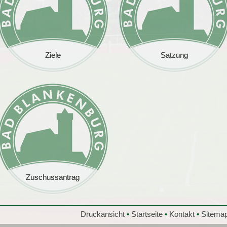
Ziele
Ziele
Satzung
Satzung
Zuschussantrag
Zuschussantrag
Druckansicht
•
Startseite
•
Kontakt
•
Sitema