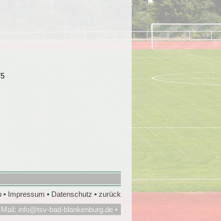
p
•
Impressum
•
Datenschutz
•
zurück
-Mail:
info@tsv-bad-blankenburg.de
•