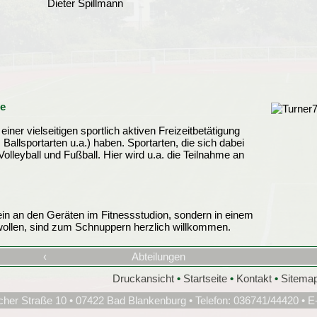
Dieter Spillmann
e
iner vielseitigen sportlich aktiven Freizeitbetätigung
 Ballsportarten u.a.) haben. Sportarten, die sich dabei
Volleyball und Fußball. Hier wird u.a. die Teilnahme an
llein an den Geräten im Fitnessstudion, sondern in einem
wollen, sind zum Schnuppern herzlich willkommen.
‹
Abteilungen
Druckansicht
•
Startseite
•
Kontakt
•
Sitema
cher Straße 10 • 07422 Bad Blankenburg • Telefon: 036741/44420 • E