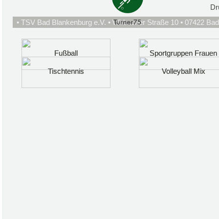
Dr
• TSV Bad Blankenburg e.V. • Wirbacher Straße 10 • 07422 Bad
Fußball
Fußball
Sportgruppen Frauen
Sportgruppen Frauen
Tischtennis
Tischtennis
Volleyball Mix
Volleyball Mix