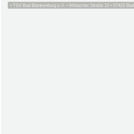
• TSV Bad Blankenburg e.V. • Wirbacher Straße 10 • 07422 Bad