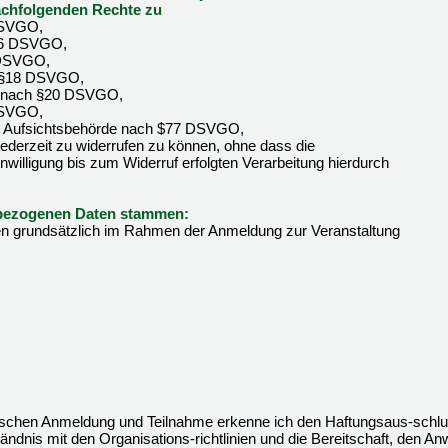
achfolgenden Rechte zu
DSVGO,
§16 DSVGO,
 DSVGO,
h §18 DSVGO,
it nach §20 DSVGO,
DSVGO,
er Aufsichtsbehörde nach $77 DSVGO,
g jederzeit zu widerrufen zu können, ohne dass die
willigung bis zum Widerruf erfolgten Verarbeitung hierdurch
enbezogenen Daten stammen:
 grundsätzlich im Rahmen der Anmeldung zur Veranstaltung
onischen Anmeldung und Teilnahme erkenne ich den Haftungsaus-schlu
tändnis mit den Organisations-richtlinien und die Bereitschaft, den An