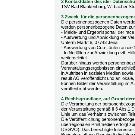
2 Kontaktdaten des /der Datenschu
TSV Bad Blankenburg; Wirbacher Str
3 Zweck, für die personenbezogene
Die personenbezogenen Daten werden 
werden personenbezogene Daten zur
- Melde- und Ergebnisportal, der race
- Auswertung und Abwicklung der Ver
Unterm Markt 8; 07743 Jena
- Auswertung von Cup-Läufen an die 
- In Notfällen zur Abwicklung evtl. Hi
weitergeleitet.
Darüber hinaus werden personenbe
Veranstaltungsergebnissen einschließl
in Auftritten in sozialen Medien sowi
result AG veröffentlicht und an lokale
können Bilder der Veranstaltung im Au
veröffentlicht werden.
4 Rechtsgrundlage, auf Grund derer
Die Verarbeitung der personenbezogen
der Veranstaltung gemäß § 6 Abs.1 DS
Linie um das Verhältnis zwischen Tei
Die Veröffentlichung personenbezogene
überregionalen Printmedien erfolgt zu
DSGVO). Das berechtigte Interesse des
Berichterstattung über die Aktivitä