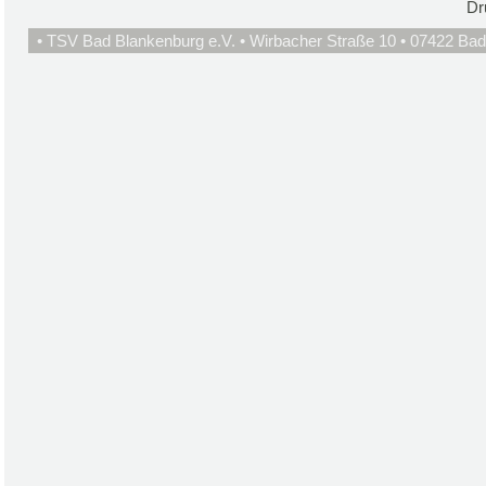
Dr
• TSV Bad Blankenburg e.V. • Wirbacher Straße 10 • 07422 Bad