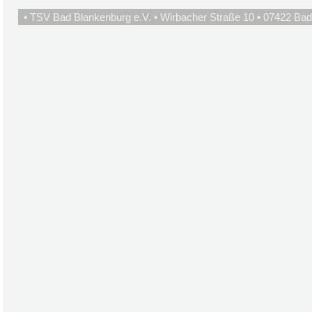
• TSV Bad Blankenburg e.V. • Wirbacher Straße 10 • 07422 Bad