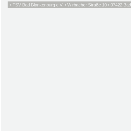
• TSV Bad Blankenburg e.V. • Wirbacher Straße 10 • 07422 Bad