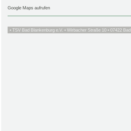
Google Maps aufrufen
• TSV Bad Blankenburg e.V. • Wirbacher Straße 10 • 07422 Bad