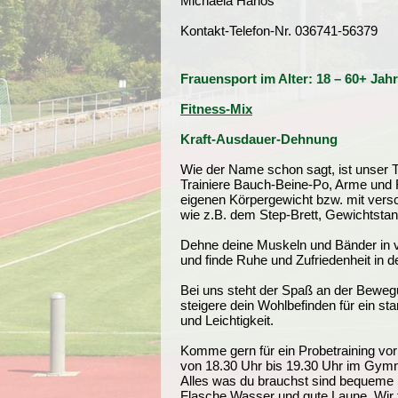
Michaela Harlos
Kontakt-Telefon-Nr. 036741-56379
Frauensport im Alter: 18 – 60+ Jah
Fitness-Mix
Kraft-Ausdauer-Dehnung
Wie der Name schon sagt, ist unser Tra
Trainiere Bauch-Beine-Po, Arme und
eigenen Körpergewicht bzw. mit vers
wie z.B. dem Step-Brett, Gewichtsta
Dehne deine Muskeln und Bänder in 
und finde Ruhe und Zufriedenheit in 
Bei uns steht der Spaß an der Beweg
steigere dein Wohlbefinden für ein star
und Leichtigkeit.
Komme gern für ein Probetraining vor
von 18.30 Uhr bis 19.30 Uhr im Gymn
Alles was du brauchst sind bequeme 
Flasche Wasser und gute Laune. Wir f