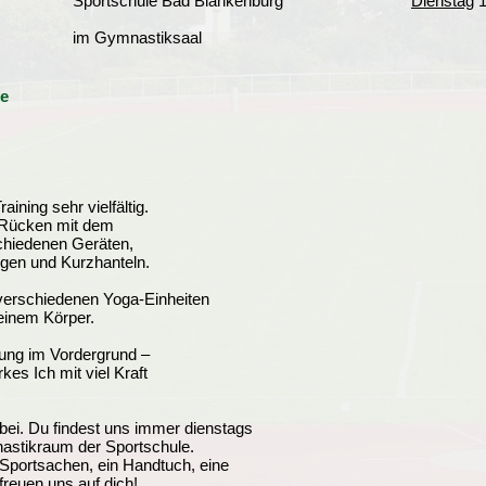
Sportschule Bad Blankenburg
Dienstag
1
im Gymnastiksaal
re
ining sehr vielfältig.
 Rücken mit dem
chiedenen Geräten,
ngen und Kurzhanteln.
verschiedenen Yoga-Einheiten
deinem Körper.
ung im Vordergrund –
kes Ich mit viel Kraft
bei. Du findest uns immer dienstags
astikraum der Sportschule.
Sportsachen, ein Handtuch, eine
reuen uns auf dich!