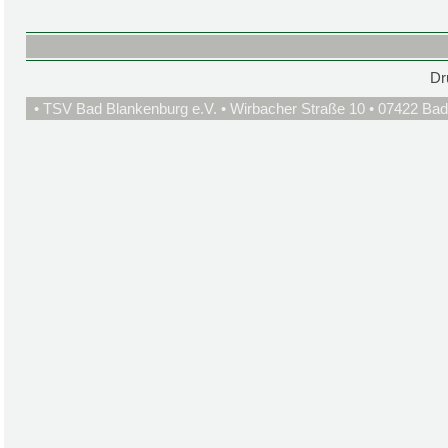
Dr
• TSV Bad Blankenburg e.V. • Wirbacher Straße 10 • 07422 Bad